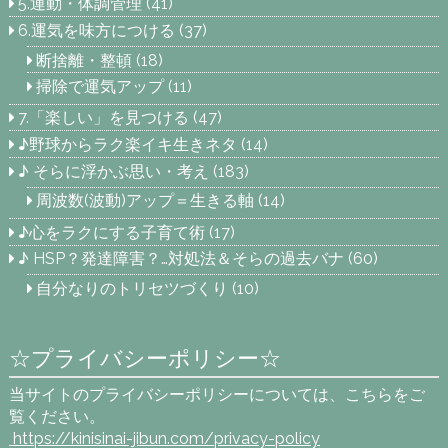
5.運動・体調管理
(41)
6.運気を味方につける
(37)
断捨離・整頓
(18)
掃除で運気アップ
(11)
7.「楽しい」を見つける
(47)
♪野球からラク楽イキ生きネタ
(14)
♪ そらに浮かぶ思い・考え
(183)
周波数(波動)アップ＝生きる軸
(14)
♪心をラクにする子育て術
(17)
♪ HSP？発達障害？…対処法＆そらの過去バナ
(60)
自分なりのトリセツづくり
(10)
☆プライバシーポリシー☆
当サイトのプライバシーポリシーについては、こちらをご
覧ください。
https://kinisinai-jibun.com
/privacy-policy