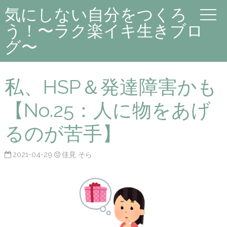
気にしない自分をつくろ
う！〜ラク楽イキ生きブロ
グ〜
私、HSP＆発達障害かも
【No.25：人に物をあげ
るのが苦手】
2021-04-29
佳見 そら