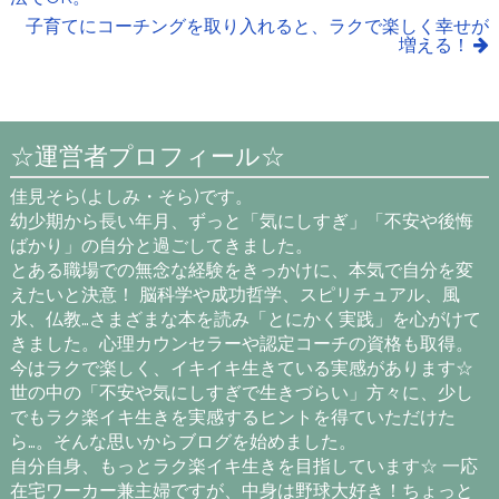
子育てにコーチングを取り入れると、ラクで楽しく幸せが
増える！
☆運営者プロフィール☆
佳見そら(よしみ・そら)です。
幼少期から長い年月、ずっと「気にしすぎ」「不安や後悔
ばかり」の自分と過ごしてきました。
とある職場での無念な経験をきっかけに、本気で自分を変
えたいと決意！ 脳科学や成功哲学、スピリチュアル、風
水、仏教…さまざまな本を読み「とにかく実践」を心がけて
きました。心理カウンセラーや認定コーチの資格も取得。
今はラクで楽しく、イキイキ生きている実感があります☆
世の中の「不安や気にしすぎで生きづらい」方々に、少し
でもラク楽イキ生きを実感するヒントを得ていただけた
ら…。そんな思いからブログを始めました。
自分自身、もっとラク楽イキ生きを目指しています☆ 一応
在宅ワーカー兼主婦ですが、中身は野球大好き！ちょっと