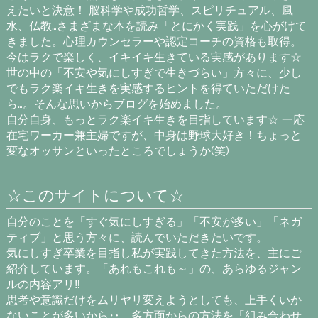
えたいと決意！ 脳科学や成功哲学、スピリチュアル、風
水、仏教…さまざまな本を読み「とにかく実践」を心がけて
きました。心理カウンセラーや認定コーチの資格も取得。
今はラクで楽しく、イキイキ生きている実感があります☆
世の中の「不安や気にしすぎで生きづらい」方々に、少し
でもラク楽イキ生きを実感するヒントを得ていただけた
ら…。そんな思いからブログを始めました。
自分自身、もっとラク楽イキ生きを目指しています☆ 一応
在宅ワーカー兼主婦ですが、中身は野球大好き！ちょっと
変なオッサンといったところでしょうか(笑)
☆このサイトについて☆
自分のことを「すぐ気にしすぎる」「不安が多い」「ネガ
ティブ」と思う方々に、読んでいただきたいです。
気にしすぎ卒業を目指し私が実践してきた方法を、主にご
紹介しています。「あれもこれも～」の、あらゆるジャン
ルの内容アリ‼
思考や意識だけをムリヤリ変えようとしても、上手くいか
ないことが多いから‥。多方面からの方法を「組み合わせ