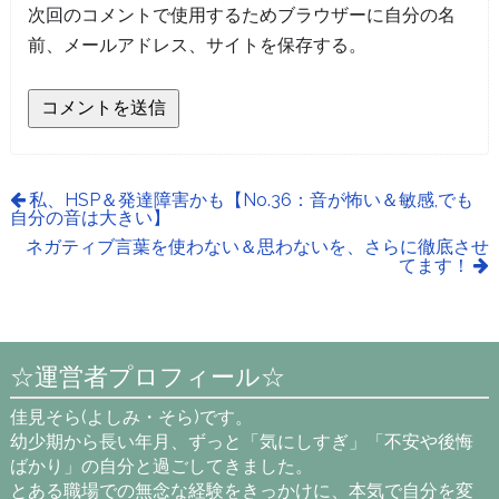
次回のコメントで使用するためブラウザーに自分の名
前、メールアドレス、サイトを保存する。
私、HSP＆発達障害かも【No.36：音が怖い＆敏感,でも
自分の音は大きい】
ネガティブ言葉を使わない＆思わないを、さらに徹底させ
てます！
☆運営者プロフィール☆
佳見そら(よしみ・そら)です。
幼少期から長い年月、ずっと「気にしすぎ」「不安や後悔
ばかり」の自分と過ごしてきました。
とある職場での無念な経験をきっかけに、本気で自分を変