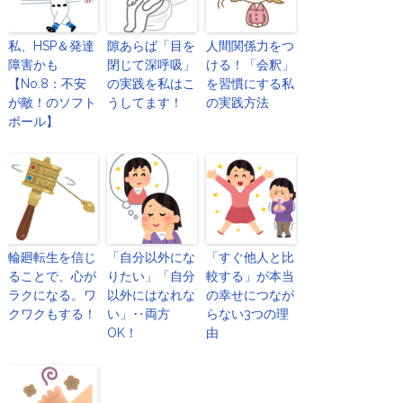
私、HSP＆発達
隙あらば「目を
人間関係力をつ
障害かも
閉じて深呼吸」
ける！「会釈」
【No.8：不安
の実践を私はこ
を習慣にする私
が敵！のソフト
うしてます！
の実践方法
ボール】
輪廻転生を信じ
「自分以外にな
「すぐ他人と比
ることで、心が
りたい」「自分
較する」が本当
ラクになる。ワ
以外にはなれな
の幸せにつなが
クワクもする！
い」‥両方
らない3つの理
OK！
由