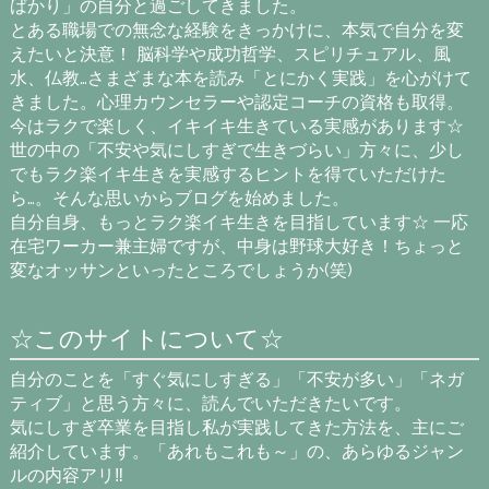
ばかり」の自分と過ごしてきました。
とある職場での無念な経験をきっかけに、本気で自分を変
えたいと決意！ 脳科学や成功哲学、スピリチュアル、風
水、仏教…さまざまな本を読み「とにかく実践」を心がけて
きました。心理カウンセラーや認定コーチの資格も取得。
今はラクで楽しく、イキイキ生きている実感があります☆
世の中の「不安や気にしすぎで生きづらい」方々に、少し
でもラク楽イキ生きを実感するヒントを得ていただけた
ら…。そんな思いからブログを始めました。
自分自身、もっとラク楽イキ生きを目指しています☆ 一応
在宅ワーカー兼主婦ですが、中身は野球大好き！ちょっと
変なオッサンといったところでしょうか(笑)
☆このサイトについて☆
自分のことを「すぐ気にしすぎる」「不安が多い」「ネガ
ティブ」と思う方々に、読んでいただきたいです。
気にしすぎ卒業を目指し私が実践してきた方法を、主にご
紹介しています。「あれもこれも～」の、あらゆるジャン
ルの内容アリ‼