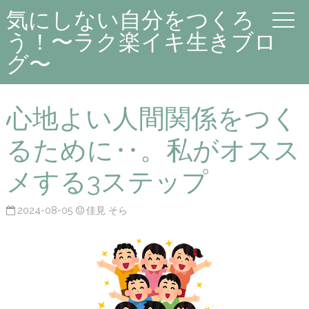
気にしない自分をつくろ
う！〜ラク楽イキ生きブロ
グ〜
心地よい人間関係をつく
るために‥。私がオスス
メする3ステップ
2024-08-05
佳見 そら