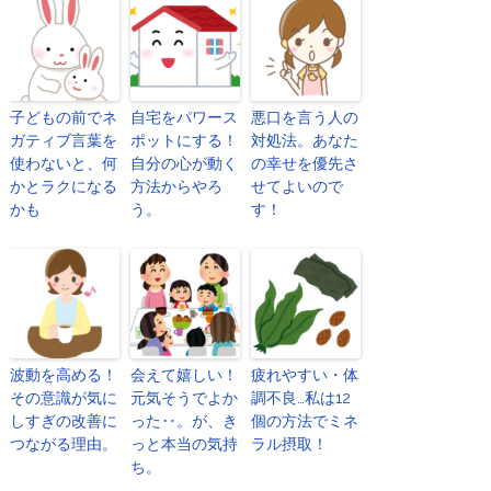
子どもの前でネ
自宅をパワース
悪口を言う人の
ガティブ言葉を
ポットにする！
対処法。あなた
使わないと、何
自分の心が動く
の幸せを優先さ
かとラクになる
方法からやろ
せてよいので
かも
う。
す！
波動を高める！
会えて嬉しい！
疲れやすい・体
その意識が気に
元気そうでよか
調不良…私は12
しすぎの改善に
った‥。が、き
個の方法でミネ
つながる理由。
っと本当の気持
ラル摂取！
ち。