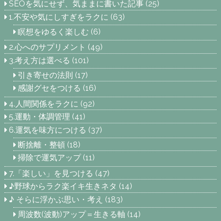
SEOを気にせず、気ままに書いた記事
(25)
1.不安や気にしすぎをラクに
(63)
瞑想をゆるく楽しむ
(6)
2.心へのサプリメント
(49)
3.考え方は選べる
(101)
引き寄せの法則
(17)
感謝グセをつける
(16)
4.人間関係をラクに
(92)
5.運動・体調管理
(41)
6.運気を味方につける
(37)
断捨離・整頓
(18)
掃除で運気アップ
(11)
7.「楽しい」を見つける
(47)
♪野球からラク楽イキ生きネタ
(14)
♪ そらに浮かぶ思い・考え
(183)
周波数(波動)アップ＝生きる軸
(14)