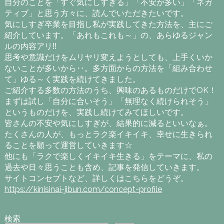
自分のことを「すぐ気にしすぎる」「不安が多い」「ネガ
ティブ」と思う方々に、読んでいただきたいです。
気にしすぎ卒業を目指し私が実践してきた方法を、主にご
紹介しています。「あれもこれも～」の、あらゆるジャン
ルの内容アリ‼
思考や意識だけをムリヤリ変えようとしても、上手くいか
ないことが多いから‥。多方面からの方法を「組み合わせ
て」ゆる～く実践を続けてきました。
ご紹介する多数の方法のうち、興味のあるものだけでOK！
まずは試し「自分に合いそう」「無理なく続けられそう」
というものだけを、実践し続けてみてほしいです。
皆さんの不安や気にしすぎが、結果的に減るといいなぁ。
たくさんの人が、もっとラク楽イキイキ、幸せに生きられ
ることを願って運営していきます☆
他にも「ラクで楽しくイキイキ生きる」をテーマに、私の
過去や日々思うことも含め、記事を発信していきます。
サイトコンセプトなど、詳しくはこちらをどうぞ。
https://kinisinai-jibun.com/concept-profile
検索