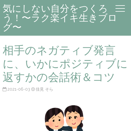
気にしない自分をつくろ
う！〜ラク楽イキ生きブロ
グ〜
相手のネガティブ発言
に、いかにポジティブに
返すかの会話術＆コツ
2021-06-03
佳見 そら