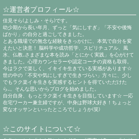
☆運営者プロフィール☆
佳見そら(よしみ・そら)です。
幼少期から長い年月、ずっと「気にしすぎ」「不安や後悔
ばかり」の自分と過ごしてきました。
とある職場での無念な経験をきっかけに、本気で自分を変
えたいと決意！ 脳科学や成功哲学、スピリチュアル、風
水、仏教…さまざまな本を読み「とにかく実践」を心がけて
きました。心理カウンセラーや認定コーチの資格も取得。
今はラクで楽しく、イキイキ生きている実感があります☆
世の中の「不安や気にしすぎで生きづらい」方々に、少し
でもラク楽イキ生きを実感するヒントを得ていただけた
ら…。そんな思いからブログを始めました。
自分自身、もっとラク楽イキ生きを目指しています☆ 一応
在宅ワーカー兼主婦ですが、中身は野球大好き！ちょっと
変なオッサンといったところでしょうか(笑)
☆このサイトについて☆