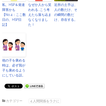
私、HSP＆発達
なぜか人から笑
近所の土手は、
障害かも
われる…こう考
人の数だけ、そ
【No.4：ここ数
えたら落ち込ま
の瞬間の数だ
日の、HSP日
なくなりまし
け、存在する。
記】
た！
他の子を褒める
時は、必ず我が
子も褒めるよう
にしている話。
カテゴリー
4.人間関係をラクに