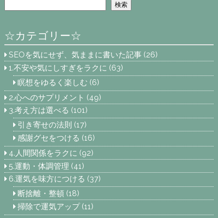
検索
☆カテゴリー☆
SEOを気にせず、気ままに書いた記事
(26)
1.不安や気にしすぎをラクに
(63)
瞑想をゆるく楽しむ
(6)
2.心へのサプリメント
(49)
3.考え方は選べる
(101)
引き寄せの法則
(17)
感謝グセをつける
(16)
4.人間関係をラクに
(92)
5.運動・体調管理
(41)
6.運気を味方につける
(37)
断捨離・整頓
(18)
掃除で運気アップ
(11)