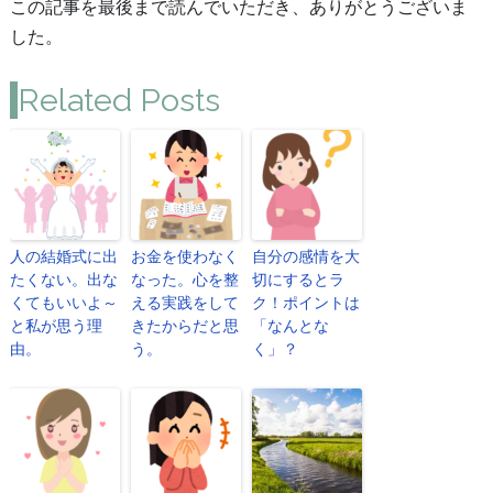
この記事を最後まで読んでいただき、ありがとうございま
した。
Related Posts
人の結婚式に出
お金を使わなく
自分の感情を大
たくない。出な
なった。心を整
切にするとラ
くてもいいよ～
える実践をして
ク！ポイントは
と私が思う理
きたからだと思
「なんとな
由。
う。
く」？