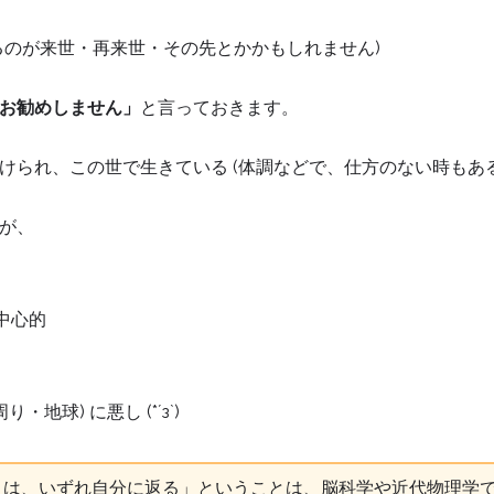
るのが来世・再来世・その先とかかもしれません)
お勧めしません」
と言っておきます。
けられ、この世で生きている (体調などで、仕方のない時もあ
が、
中心的
地球) に悪し (*´з`)
と) は、いずれ自分に返る」ということは、脳科学や近代物理学