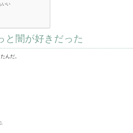
もいい
っと闇が好きだった
ったんだ。
.