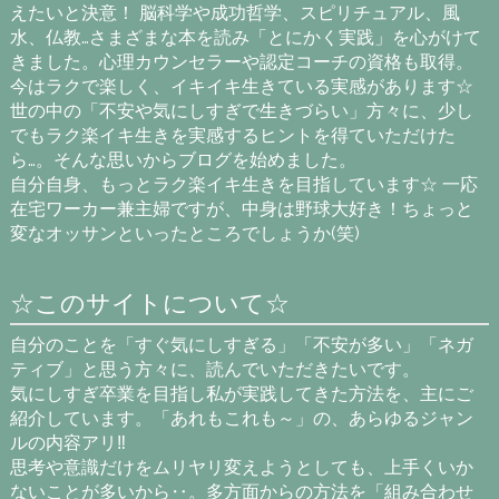
えたいと決意！ 脳科学や成功哲学、スピリチュアル、風
水、仏教…さまざまな本を読み「とにかく実践」を心がけて
きました。心理カウンセラーや認定コーチの資格も取得。
今はラクで楽しく、イキイキ生きている実感があります☆
世の中の「不安や気にしすぎで生きづらい」方々に、少し
でもラク楽イキ生きを実感するヒントを得ていただけた
ら…。そんな思いからブログを始めました。
自分自身、もっとラク楽イキ生きを目指しています☆ 一応
在宅ワーカー兼主婦ですが、中身は野球大好き！ちょっと
変なオッサンといったところでしょうか(笑)
☆このサイトについて☆
自分のことを「すぐ気にしすぎる」「不安が多い」「ネガ
ティブ」と思う方々に、読んでいただきたいです。
気にしすぎ卒業を目指し私が実践してきた方法を、主にご
紹介しています。「あれもこれも～」の、あらゆるジャン
ルの内容アリ‼
思考や意識だけをムリヤリ変えようとしても、上手くいか
ないことが多いから‥。多方面からの方法を「組み合わせ