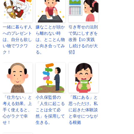
一緒に暮らす人
嫌なことが頭か
引き寄せの法則
へのプレゼント
ら離れない時
で気にしすぎを
は、自分も欲し
は、とことん物
改善【10.実践
い物でワクワ
と向き合ってみ
し続けるのが大
ク！
る。
切】
「仕方ない」と
小久保監督の
「既にある」と
考える効果。上
「人生に起こる
思っただけ。私
手く使えると、
ことは全て必
に起きた体験談
心がラクで幸
然」を採用して
と幸せにつなが
せ！
生きる。
る根拠