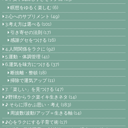
瞑想をゆるく楽しむ
(6)
2.心へのサプリメント
(49)
3.考え方は選べる
(101)
引き寄せの法則
(17)
感謝グセをつける
(16)
4.人間関係をラクに
(92)
5.運動・体調管理
(41)
6.運気を味方につける
(37)
断捨離・整頓
(18)
掃除で運気アップ
(11)
7.「楽しい」を見つける
(47)
♪野球からラク楽イキ生きネタ
(14)
♪ そらに浮かぶ思い・考え
(183)
周波数(波動)アップ＝生きる軸
(14)
♪心をラクにする子育て術
(17)