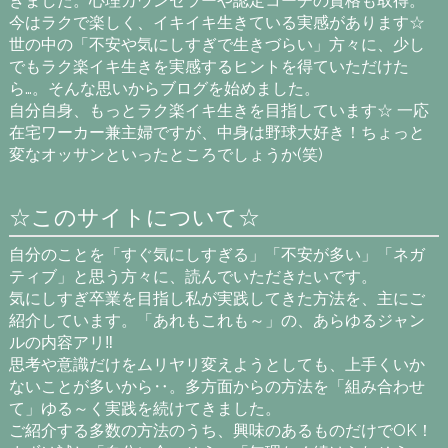
きました。心理カウンセラーや認定コーチの資格も取得。
今はラクで楽しく、イキイキ生きている実感があります☆
世の中の「不安や気にしすぎで生きづらい」方々に、少し
でもラク楽イキ生きを実感するヒントを得ていただけた
ら…。そんな思いからブログを始めました。
自分自身、もっとラク楽イキ生きを目指しています☆ 一応
在宅ワーカー兼主婦ですが、中身は野球大好き！ちょっと
変なオッサンといったところでしょうか(笑)
☆このサイトについて☆
自分のことを「すぐ気にしすぎる」「不安が多い」「ネガ
ティブ」と思う方々に、読んでいただきたいです。
気にしすぎ卒業を目指し私が実践してきた方法を、主にご
紹介しています。「あれもこれも～」の、あらゆるジャン
ルの内容アリ‼
思考や意識だけをムリヤリ変えようとしても、上手くいか
ないことが多いから‥。多方面からの方法を「組み合わせ
て」ゆる～く実践を続けてきました。
ご紹介する多数の方法のうち、興味のあるものだけでOK！