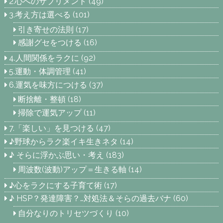
2.心へのサプリメント
(49)
3.考え方は選べる
(101)
引き寄せの法則
(17)
感謝グセをつける
(16)
4.人間関係をラクに
(92)
5.運動・体調管理
(41)
6.運気を味方につける
(37)
断捨離・整頓
(18)
掃除で運気アップ
(11)
7.「楽しい」を見つける
(47)
♪野球からラク楽イキ生きネタ
(14)
♪ そらに浮かぶ思い・考え
(183)
周波数(波動)アップ＝生きる軸
(14)
♪心をラクにする子育て術
(17)
♪ HSP？発達障害？…対処法＆そらの過去バナ
(60)
自分なりのトリセツづくり
(10)