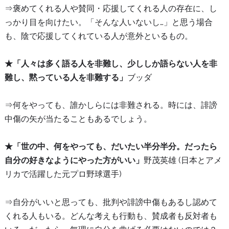
⇒褒めてくれる人や賛同・応援してくれる人の存在に、し
っかり目を向けたい。「そんな人いないし…」と思う場合
も、陰で応援してくれている人が意外といるもの。
★「人々は多く語る人を非難し、少ししか語らない人を非
難し、黙っている人を非難する」
ブッダ
⇒何をやっても、誰かしらには非難される。時には、誹謗
中傷の矢が当たることもあるでしょう。
★「世の中、何をやっても、だいたい半分半分。だったら
自分の好きなようにやった方がいい」
野茂英雄 (日本とアメ
リカで活躍した元プロ野球選手)
⇒自分がいいと思っても、批判や誹謗中傷もあるし認めて
くれる人もいる。どんな考えも行動も、賛成者も反対者も