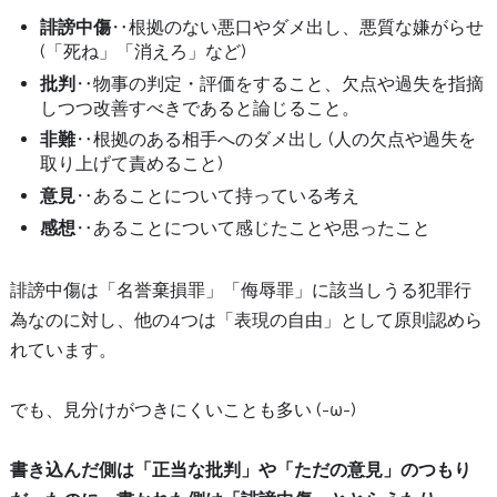
誹謗中傷
‥根拠のない悪口やダメ出し、悪質な嫌がらせ
(「死ね」「消えろ」など)
批判
‥物事の判定・評価をすること、欠点や過失を指摘
しつつ改善すべきであると論じること。
非難
‥根拠のある相手へのダメ出し (人の欠点や過失を
取り上げて責めること)
意見
‥あることについて持っている考え
感想
‥あることについて感じたことや思ったこと
誹謗中傷は「名誉棄損罪」「侮辱罪」に該当しうる犯罪行
為なのに対し、他の4つは「表現の自由」として原則認めら
れています。
でも、見分けがつきにくいことも多い (-ω-)
書き込んだ側は「正当な批判」や「ただの意見」のつもり