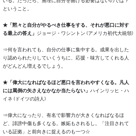
いる。だったら、無理に自分を曲げる必要はないのでは？
ということ。
★「黙々と自分がやるべき仕事をする、それが悪口に対す
る最上の答え」
ジョージ・ワシントン (アメリカ初代大統領)
⇒何を言われても、自分の仕事に集中する。成果を出した
り認められたりしていくうちに、応援・味方してくれる人
がどんどん増えるでしょう。
★「偉大になればなるほど悪口を言われやすくなる。凡人
には罵倒の矢さえなかなか当たらない」
ハインリッヒ・ハ
イネ (ドイツの詩人)
⇒偉大になったり、有名で影響力が大きくなればなるほ
ど、誹謗中傷も多くなる。嫉妬もされるし。「注目されて
いる証拠」と前向きに捉えるのも一つ☆