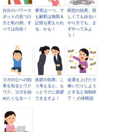
自分のパワース
事実は一つ。で
瞑想の効果。怪
ポットの見つけ
も解釈は無限＆
しくてもゆるい
方と私の例。す
記憶も変えられ
やり方でも、ま
べては自由！
る、かも！
ずやってみよ
う！
ヨガの心への効
挨拶の効果。こ
金運を上げたり
果を知るとワク
う考えると、も
稼いだりしよう
ワク。ヨガを始
っとラクに挨拶
とすると強制終
めたくなる～！
できますよ！
了！ の体験談