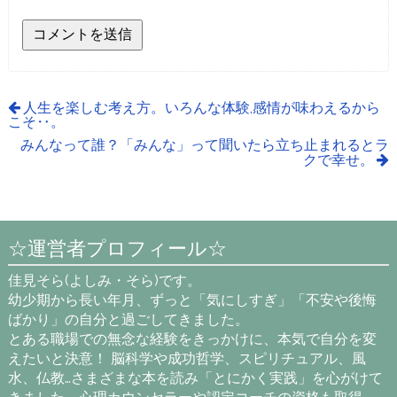
人生を楽しむ考え方。いろんな体験,感情が味わえるから
こそ‥。
みんなって誰？「みんな」って聞いたら立ち止まれるとラ
クで幸せ。
☆運営者プロフィール☆
佳見そら(よしみ・そら)です。
幼少期から長い年月、ずっと「気にしすぎ」「不安や後悔
ばかり」の自分と過ごしてきました。
とある職場での無念な経験をきっかけに、本気で自分を変
えたいと決意！ 脳科学や成功哲学、スピリチュアル、風
水、仏教…さまざまな本を読み「とにかく実践」を心がけて