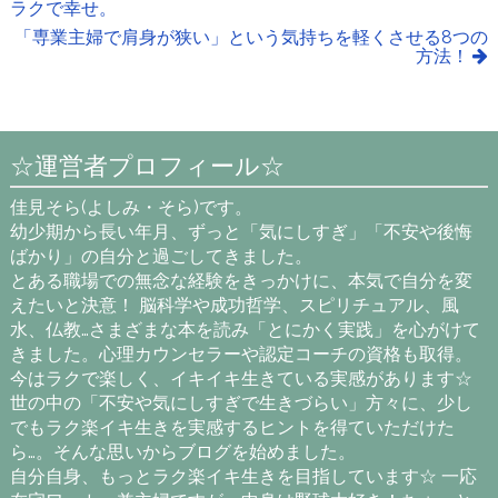
ラクで幸せ。
「専業主婦で肩身が狭い」という気持ちを軽くさせる8つの
方法！
☆運営者プロフィール☆
佳見そら(よしみ・そら)です。
幼少期から長い年月、ずっと「気にしすぎ」「不安や後悔
ばかり」の自分と過ごしてきました。
とある職場での無念な経験をきっかけに、本気で自分を変
えたいと決意！ 脳科学や成功哲学、スピリチュアル、風
水、仏教…さまざまな本を読み「とにかく実践」を心がけて
きました。心理カウンセラーや認定コーチの資格も取得。
今はラクで楽しく、イキイキ生きている実感があります☆
世の中の「不安や気にしすぎで生きづらい」方々に、少し
でもラク楽イキ生きを実感するヒントを得ていただけた
ら…。そんな思いからブログを始めました。
自分自身、もっとラク楽イキ生きを目指しています☆ 一応