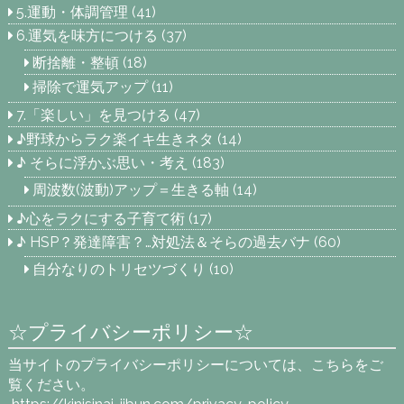
5.運動・体調管理
(41)
6.運気を味方につける
(37)
断捨離・整頓
(18)
掃除で運気アップ
(11)
7.「楽しい」を見つける
(47)
♪野球からラク楽イキ生きネタ
(14)
♪ そらに浮かぶ思い・考え
(183)
周波数(波動)アップ＝生きる軸
(14)
♪心をラクにする子育て術
(17)
♪ HSP？発達障害？…対処法＆そらの過去バナ
(60)
自分なりのトリセツづくり
(10)
☆プライバシーポリシー☆
当サイトのプライバシーポリシーについては、こちらをご
覧ください。