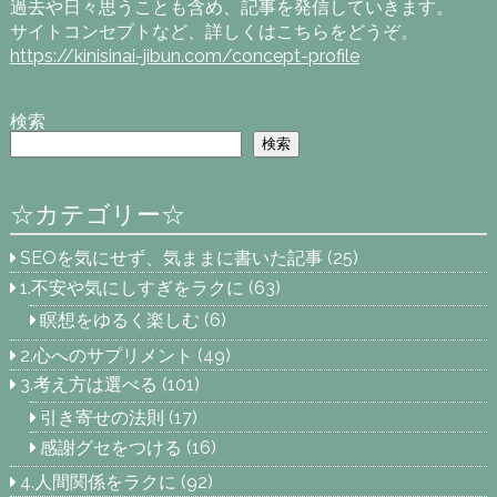
過去や日々思うことも含め、記事を発信していきます。
サイトコンセプトなど、詳しくはこちらをどうぞ。
https://kinisinai-jibun.com/concept-profile
検索
検索
☆カテゴリー☆
SEOを気にせず、気ままに書いた記事
(25)
1.不安や気にしすぎをラクに
(63)
瞑想をゆるく楽しむ
(6)
2.心へのサプリメント
(49)
3.考え方は選べる
(101)
引き寄せの法則
(17)
感謝グセをつける
(16)
4.人間関係をラクに
(92)