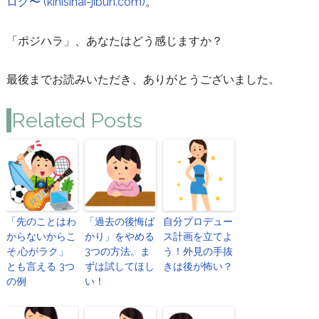
ログ〜 (kinisinai-jibun.com)
。
「ポジハラ」、あなたはどう感じますか？
最後までお読みいただき、ありがとうございました。
Related Posts
「先のことはわ
「過去の後悔ば
自分プロデュー
からないからこ
かり」をやめる
ス計画を立てよ
そ,心がラク」
3つの方法。ま
う！外見の手抜
とも言える 3つ
ずは試してほし
きは後が怖い？
の例
い！