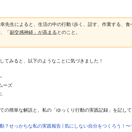
先生によると、生活の中の行動 (歩く、話す、作業する、食べる e
で、「
副交感神経」が高まる
とのこと。
してみると、以下のようなことに気づきました！
～
ムーズ
.
ての簡単な解説と、私の「ゆっくり行動の実践記録」を記して
動？せっかちな私の実践報告 | 気にしない自分をつくろう！