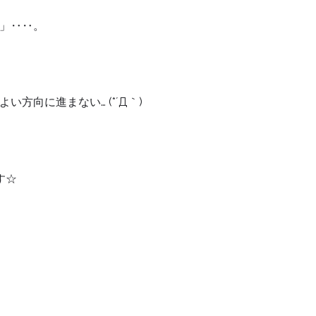
」‥‥。
向に進まない… (*´Д｀)
す☆