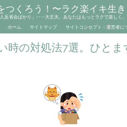
をつくろう！〜ラク楽イキ生き
人反省会ばかり」‥‥大丈夫。あなたはもっとラクで楽しく、
ホーム
サイトマップ
サイトコンセプト・運営者に
い時の対処法7選。ひとま