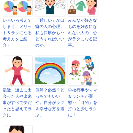
いろいろ考えて
「難しい」が口
みんなが好きな
しまう。メリッ
癖の人の心理。
ものを好きにな
ト＆ラクになる
私も口癖かも‥
れない人の、心
考え方をご紹
どうすればいい
がラクになる記
介！
のか。
事。
最近、過去に出
偶然？必然？ど
学校行事やママ
会った人や出来
っちでもいい
友ランチが憂
事がすべて夢だ
や。自分がラク
鬱‥「目的」を
ったと思えてラ
＆幸せな方を選
持つと少しラク
クに！
ぶ。
に！