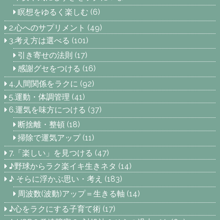
瞑想をゆるく楽しむ
(6)
2.心へのサプリメント
(49)
3.考え方は選べる
(101)
引き寄せの法則
(17)
感謝グセをつける
(16)
4.人間関係をラクに
(92)
5.運動・体調管理
(41)
6.運気を味方につける
(37)
断捨離・整頓
(18)
掃除で運気アップ
(11)
7.「楽しい」を見つける
(47)
♪野球からラク楽イキ生きネタ
(14)
♪ そらに浮かぶ思い・考え
(183)
周波数(波動)アップ＝生きる軸
(14)
♪心をラクにする子育て術
(17)