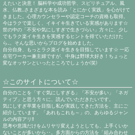
えたいと決意！ 脳科学や成功哲学、スピリチュアル、風
水、仏教…さまざまな本を読み「とにかく実践」を心がけて
きました。心理カウンセラーや認定コーチの資格も取得。
今はラクで楽しく、イキイキ生きている実感があります☆
世の中の「不安や気にしすぎで生きづらい」方々に、少し
でもラク楽イキ生きを実感するヒントを得ていただけた
ら…。そんな思いからブログを始めました。
自分自身、もっとラク楽イキ生きを目指しています☆ 一応
在宅ワーカー兼主婦ですが、中身は野球大好き！ちょっと
変なオッサンといったところでしょうか(笑)
☆このサイトについて☆
自分のことを「すぐ気にしすぎる」「不安が多い」「ネガ
ティブ」と思う方々に、読んでいただきたいです。
気にしすぎ卒業を目指し私が実践してきた方法を、主にご
紹介しています。「あれもこれも～」の、あらゆるジャン
ルの内容アリ‼
思考や意識だけをムリヤリ変えようとしても、上手くいか
ないことが多いから‥。多方面からの方法を「組み合わせ