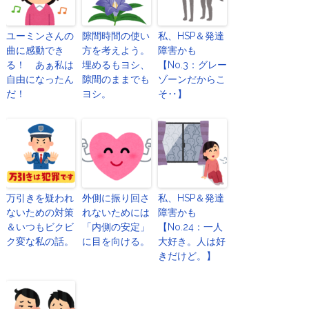
ユーミンさんの
隙間時間の使い
私、HSP＆発達
曲に感動でき
方を考えよう。
障害かも
る！ あぁ私は
埋めるもヨシ、
【No.3：グレー
自由になったん
隙間のままでも
ゾーンだからこ
だ！
ヨシ。
そ‥】
万引きを疑われ
外側に振り回さ
私、HSP＆発達
ないための対策
れないためには
障害かも
＆いつもビクビ
「内側の安定」
【No.24：一人
ク変な私の話。
に目を向ける。
大好き。人は好
きだけど。】