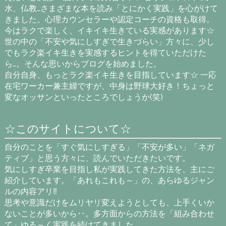
水、仏教…さまざまな本を読み「とにかく実践」を心がけて
きました。心理カウンセラーや認定コーチの資格も取得。
今はラクで楽しく、イキイキ生きている実感があります☆
世の中の「不安や気にしすぎで生きづらい」方々に、少し
でもラク楽イキ生きを実感するヒントを得ていただけた
ら…。そんな思いからブログを始めました。
自分自身、もっとラク楽イキ生きを目指しています☆ 一応
在宅ワーカー兼主婦ですが、中身は野球大好き！ちょっと
変なオッサンといったところでしょうか(笑)
☆このサイトについて☆
自分のことを「すぐ気にしすぎる」「不安が多い」「ネガ
ティブ」と思う方々に、読んでいただきたいです。
気にしすぎ卒業を目指し私が実践してきた方法を、主にご
紹介しています。「あれもこれも～」の、あらゆるジャン
ルの内容アリ‼
思考や意識だけをムリヤリ変えようとしても、上手くいか
ないことが多いから‥。多方面からの方法を「組み合わせ
て」ゆる～く実践を続けてきました。