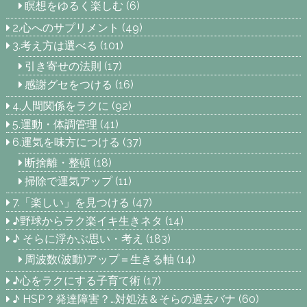
瞑想をゆるく楽しむ
(6)
2.心へのサプリメント
(49)
3.考え方は選べる
(101)
引き寄せの法則
(17)
感謝グセをつける
(16)
4.人間関係をラクに
(92)
5.運動・体調管理
(41)
6.運気を味方につける
(37)
断捨離・整頓
(18)
掃除で運気アップ
(11)
7.「楽しい」を見つける
(47)
♪野球からラク楽イキ生きネタ
(14)
♪ そらに浮かぶ思い・考え
(183)
周波数(波動)アップ＝生きる軸
(14)
♪心をラクにする子育て術
(17)
♪ HSP？発達障害？…対処法＆そらの過去バナ
(60)